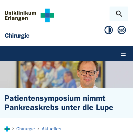
Zum Hauptinhalt springen
Skip to page footer
Chirurgie
Patientensymposium nimmt
Pankreaskrebs unter die Lupe
Sie sind hier:
Chirurgie
Aktuelles