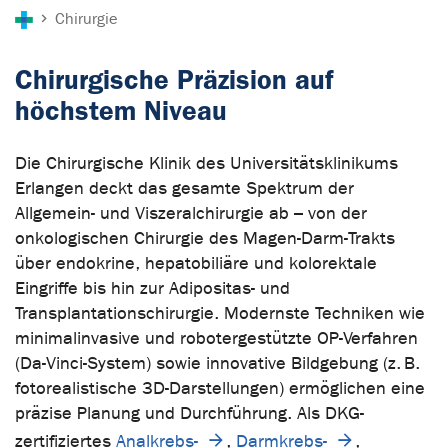
Sie sind hier:
Chirurgie
Chirurgische Präzision auf
höchstem Niveau
Die Chirurgische Klinik des Universitätsklinikums
Erlangen deckt das gesamte Spektrum der
Allgemein- und Viszeralchirurgie ab – von der
onkologischen Chirurgie des Magen-Darm-Trakts
über endokrine, hepatobiliäre und kolorektale
Eingriffe bis hin zur Adipositas- und
Transplantationschirurgie. Modernste Techniken wie
minimalinvasive und robotergestützte OP-Verfahren
(Da-Vinci-System) sowie innovative Bildgebung (z. B.
fotorealistische 3D-Darstellungen) ermöglichen eine
präzise Planung und Durchführung. Als DKG-
zertifiziertes
Analkrebs-
,
Darmkrebs-
,