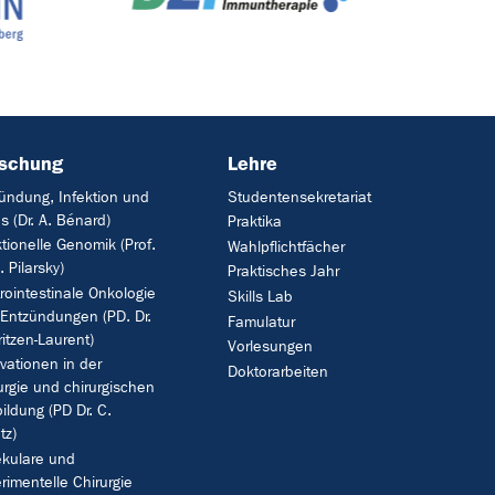
rschung
Lehre
ündung, Infektion und
Studentensekretariat
s (Dr. A. Bénard)
Praktika
tionelle Genomik (Prof.
Wahlpflichtfächer
. Pilarsky)
Praktisches Jahr
rointestinale Onkologie
Skills Lab
Entzündungen (PD. Dr.
Famulatur
ritzen-Laurent)
Vorlesungen
vationen in der
Doktorarbeiten
urgie und chirurgischen
ildung (PD Dr. C.
tz)
kulare und
rimentelle Chirurgie