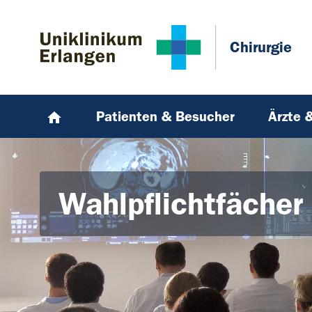
Zum Hauptinhalt springen
Skip to page footer
Chirurgie
Patienten & Besucher
Ärzte 
Wahlpflichtfächer