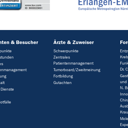
nten & Besucher
Ärzte & Zuweiser
Fo
punkte
Schwerpunkte
Entz
Kreb
stunden
Zentrales
Patientenmanagement
Funk
es
Dr. C
tenmanagement
Tumorboard/Zweitmeinung
Gast
ung
Fortbildung
und 
alt
Gutachten
N. B
 Dienste
Inno
n
Chir
otfälle
Ausb
Krau
Mole
Expe