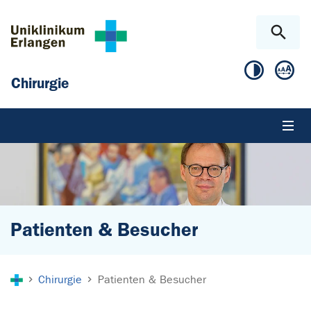
Zum Hauptinhalt springen
Skip to page footer
Chirurgie
Patienten & Besucher
Sie sind hier:
Chirurgie
Patienten & Besucher